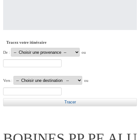
Tracez votre itinéraire
De :
ou
Vers :
ou
BOBINES PP PE ALU